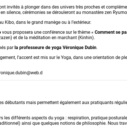
ont invités à plonger dans des univers très proches et compléme
 en silence, cérémonies se dérouleront au monastère zen Ryumon
u Kibo, dans le grand manège ou à l’extérieur.
o
vous proposera une conférence sur le thème «
Comment se pass
zazen) et de la méditation en marchant (Kinhin).
nés par
la professeure de yoga Véronique Dubin
.
ement, l’accent est mis sur le Yoga, dans une orientation de pl
veronique.dubin@web.d
es débutants mais permettent également aux pratiquants régulier
 les différents aspects du yoga : respiration, pratique posturale
ditionnel) ainsi que quelques notions de philosophie. Nous trava