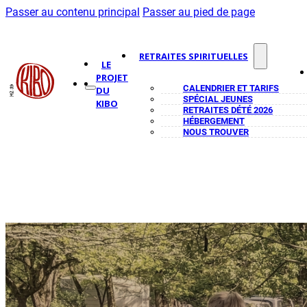
Passer au contenu principal
Passer au pied de page
RETRAITES SPIRITUELLES
LE
PROJET
CALENDRIER ET TARIFS
DU
SPÉCIAL JEUNES
KIBO
RETRAITES DÉTÉ 2026
HÉBERGEMENT
NOUS TROUVER