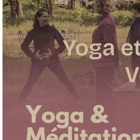
Yoga e
V