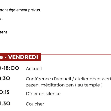
ront également prévus.
 :
ment