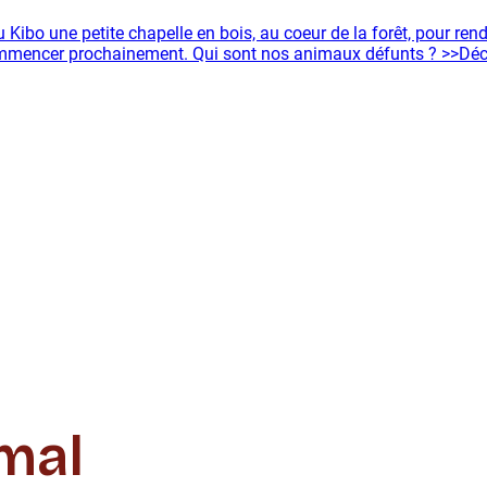
au Kibo une petite chapelle en bois, au coeur de la forêt, pour 
commencer prochainement. Qui sont nos animaux défunts ? >>Dé
imal