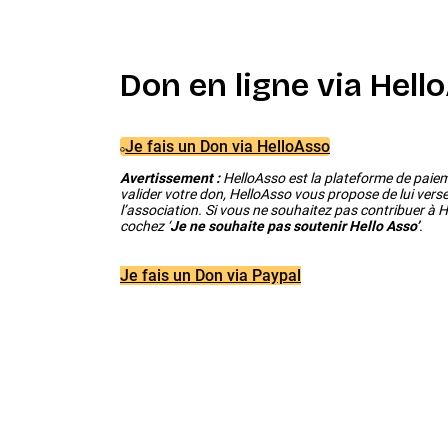
Don en ligne via Hell
Je fais un Don via HelloAsso
Avertissement :
HelloAsso est la plateforme de paiem
valider votre don, HelloAsso vous propose de lui verser
l’association. Si vous ne souhaitez pas contribuer à 
cochez ‘
Je ne souhaite pas soutenir Hello Asso’
.
Je fais un Don via Paypal