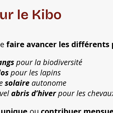
ur le Kibo
de
faire avancer les différents 
angs
pour la biodiversité
los
pour les lapins
me
solaire
autonome
vel
abris d’hiver
pour les chevaux
 unique
ou
contribuer mensu