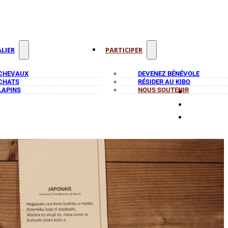
LIER
PARTICIPER
 CHEVAUX
DEVENEZ BÉNÉVOLE
 CHATS
RÉSIDER AU KIBO
LAPINS
NOUS SOUTENIR