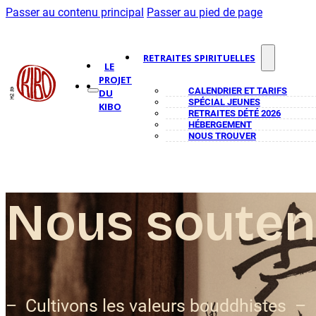
Passer au contenu principal
Passer au pied de page
RETRAITES SPIRITUELLES
LE
PROJET
CALENDRIER ET TARIFS
DU
SPÉCIAL JEUNES
KIBO
RETRAITES DÉTÉ 2026
HÉBERGEMENT
NOUS TROUVER
Nous souten
– Cultivons les valeurs bouddhistes –