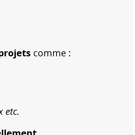
projets
comme :
 etc.
ellement
.