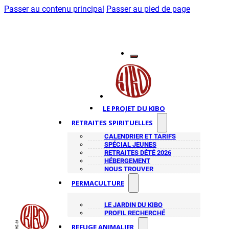
Passer au contenu principal
Passer au pied de page
LE PROJET DU KIBO
RETRAITES SPIRITUELLES
CALENDRIER ET TARIFS
SPÉCIAL JEUNES
RETRAITES DÉTÉ 2026
HÉBERGEMENT
NOUS TROUVER
PERMACULTURE
LE JARDIN DU KIBO
PROFIL RECHERCHÉ
REFUGE ANIMALIER