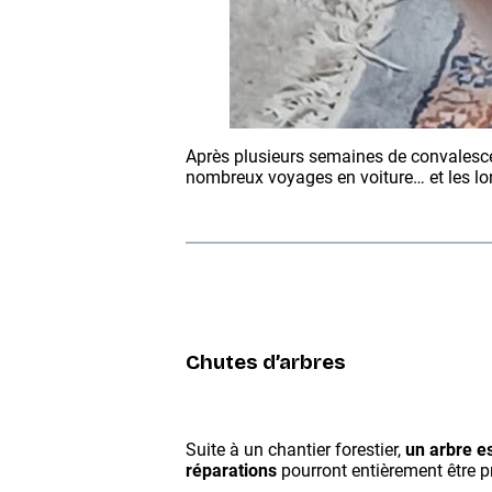
Après plusieurs semaines de convalescen
nombreux voyages en voiture… et les lon
Chutes d’arbres
Suite à un chantier forestier,
un arbre e
réparations
pourront entièrement être p