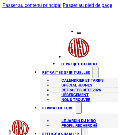
Passer au contenu principal
Passer au pied de page
LE PROJET DU KIBO
RETRAITES SPIRITUELLES
CALENDRIER ET TARIFS
SPÉCIAL JEUNES
RETRAITES DÉTÉ 2026
HÉBERGEMENT
NOUS TROUVER
PERMACULTURE
LE JARDIN DU KIBO
PROFIL RECHERCHÉ
REFUGE ANIMALIER