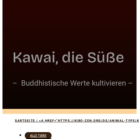
Kawai, die Süße
– Buddhistische Werte kultivieren –
SARTSEITE / <A HREF="HTTPS://KIBO-ZEN.ORG/DE/ANIMAL-TYPE
ALLE TIERE