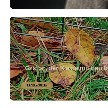
Gaston, der Kleine mit den 
PROFIL ANSEHEN