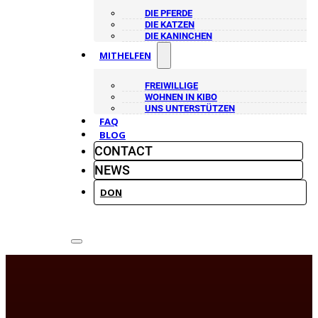
DIE PFERDE
DIE KATZEN
DIE KANINCHEN
MITHELFEN
FREIWILLIGE
WOHNEN IN KIBO
UNS UNTERSTÜTZEN
FAQ
BLOG
CONTACT
NEWS
DON