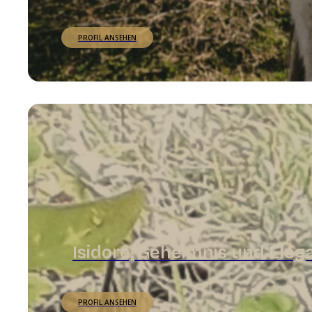
PROFIL ANSEHEN
Isidore, Geheimnis und Eleg
PROFIL ANSEHEN