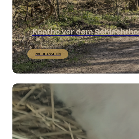
Kentho vor dem Schlachthof
PROFIL ANSEHEN