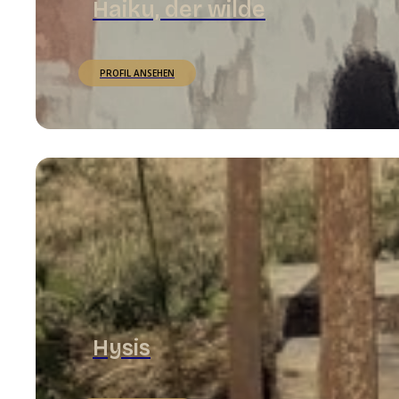
Haiku, der wilde
PROFIL ANSEHEN
Hysis