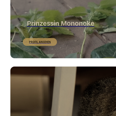
Prinzessin Mononoke
PROFIL ANSEHEN