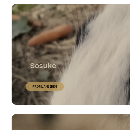
Sosuke
PROFIL ANSEHEN