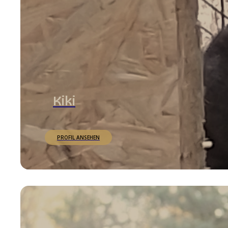
Kiki
PROFIL ANSEHEN