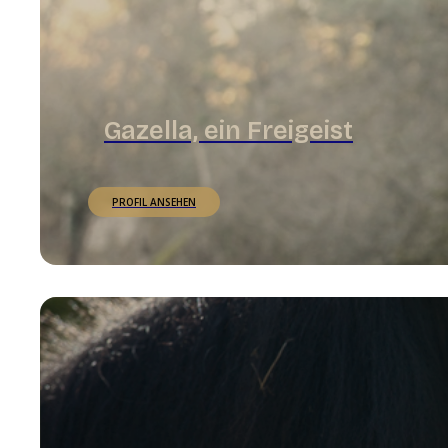
Gazella, ein Freigeist
PROFIL ANSEHEN