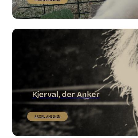
Kjerval, der Anker
PROFIL ANSEHEN