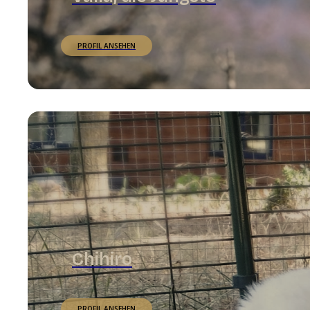
PROFIL ANSEHEN
Chihiro
PROFIL ANSEHEN