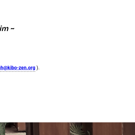
im ~
ch@kibo-zen.org
).