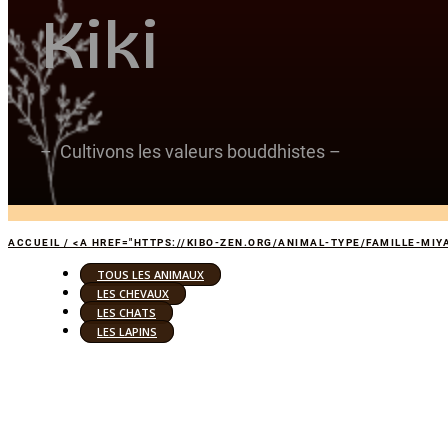
Kiki
– Cultivons les valeurs bouddhistes –
ACCUEIL / <A HREF="HTTPS://KIBO-ZEN.ORG/ANIMAL-TYPE/FAMILLE-MIYA
TOUS LES ANIMAUX
LES CHEVAUX
LES CHATS
LES LAPINS