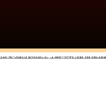
ZAKI-FR/">FAMILLE MIYAZAKI</A>, <A HREF="HTTPS://KIBO-ZEN.ORG/ANI