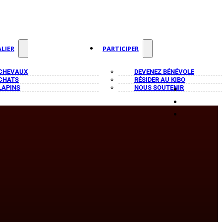
LIER
PARTICIPER
 CHEVAUX
DEVENEZ BÉNÉVOLE
 CHATS
RÉSIDER AU KIBO
LAPINS
NOUS SOUTENIR