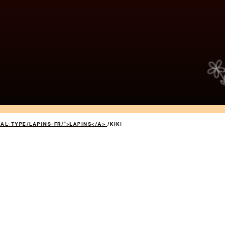
MAL-TYPE/LAPINS-FR/">LAPINS</A>
/
KIKI